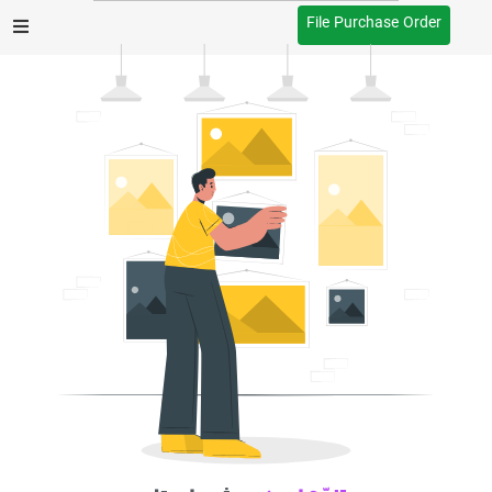
File Purchase Order
After Effects
Premiere Pro
Website
Footage
Tutorial
Other