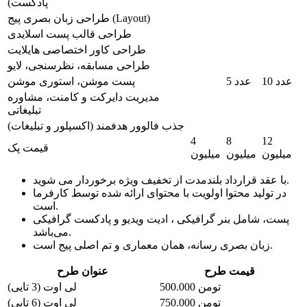
پادکست)
طراحی زبان بصری پیج (Layout)
طراحی قالب پست اسلایدی
طراحی کاور اختصاصی هایلایت
طراحی مسابقه، نظرسنجی، لایو
10 عدد
5 عدد
پست موشن، استوری موشن
مدیریت دایرکت و کامنت، مشاوره
تبلیغاتی
جذب فالوور هدفمند (اکسپلور و تبلیغات)
4
8
12
قیمت پک
میلیون
میلیون
میلیون
با عقد قرارداد بلندمدت از تخفیف ویژه برخوردار می شوید.
در تولید محتوا اولویت با محتوای ارائه شده توسط کارفرما
است.
پست، شامل بنر گرافیکی ، ادیت ویدیو و پادکست گرافیکی
می‌باشد.
زبان بصری رسانه، همان معماری و تم اصلی پیج است.
قیمت طرح
عنوان طرح
500.000 تومن
لی اوت (3 تایی)
750.000 تومن
لی اوت (6 تایی)