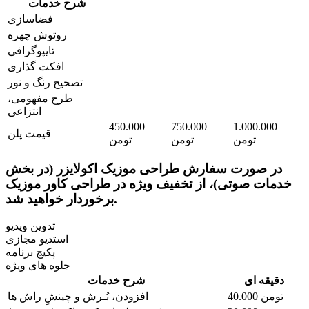
شرح خدمات
فضاسازی
روتوش چهره
تایپوگرافی
افکت گذاری
تصحیح رنگ و نور
طرح مفهومی،
انتزاعی
450.000
750.000
1.000.000
قیمت پلن
تومن
تومن
تومن
در صورت سفارش طراحی موزیک اکولایزر (در بخش
خدمات صوتی)، از
تخفیف ویژه
در طراحی کاور موزیک
برخوردار خواهید شد.
تدوین ویدیو
استدیو مجازی
پکیج برنامه
جلوه های ویژه
دقیقه ای
شرح خدمات
40.000 تومن
افزودن، بُـرش و چینشِ راش ها