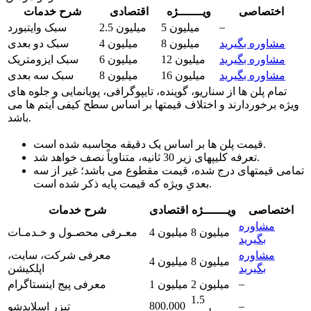
اختصاصی
ویـــــــژه
اقتصادی
شرح خدمات
–
5 میلیون
2.5 میلیون
سبک وایتبورد
مشاوره بگیرید
8 میلیون
4 میلیون
سبک دو بعدی
مشاوره بگیرید
12 میلیون
6 میلیون
سبک ایزومتریک
مشاوره بگیرید
16 میلیون
8 میلیون
سبک سه بعدی
تمام پلن ها از سناریو، گوینده، تایپوگرافی، پویانمایی و جلوه های
ویژه برخوردارند و اختلاف قیمتها بر اساس سطح کیفی آیتم ها می
باشد.
قیمت پلن ها بر اساس یک دقیقه محاسبه شده است.
تعرفه کلیپهای زیر 30 ثانیه، متناوباً نصف خواهد شد.
تمامی قیمتهای درج شده، قیمت مقطوع می باشد؛ غیر از سه
بعدیِ ویژه که قیمت پایه ذکر شده است.
اختصاصی
ویـــــــژه
اقتصادی
شرح خدمات
مشاوره
8 میلیون
4 میلیون
معـرفی محصـول و خـدمـات
بگیرید
مشاوره
معرفی شرکت، سایت،
8 میلیون
4 میلیون
بگیرید
اپلکیشن
–
2 میلیون
1 میلیون
معرفی پیج اینستاگرام
1.5
800.000
–
تیزر اسلایدشو