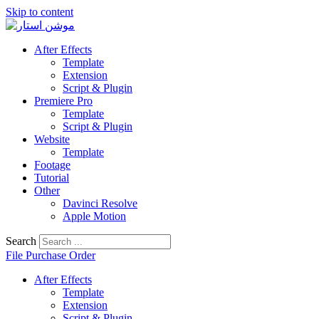
Skip to content
After Effects
Template
Extension
Script & Plugin
Premiere Pro
Template
Script & Plugin
Website
Template
Footage
Tutorial
Other
Davinci Resolve
Apple Motion
Search
File Purchase Order
After Effects
Template
Extension
Script & Plugin